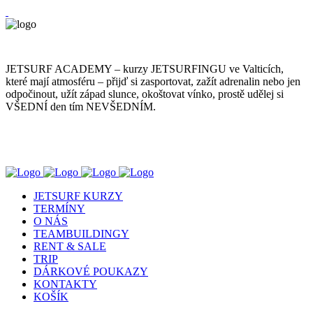
JETSURF ACADEMY – kurzy JETSURFINGU ve Valticích,
které mají atmosféru – přijď si zasportovat, zažít adrenalin nebo jen
odpočinout, užít západ slunce, okoštovat vínko, prostě udělej si
VŠEDNÍ den tím NEVŠEDNÍM.
JETSURF KURZY
TERMÍNY
O NÁS
TEAMBUILDINGY
RENT & SALE
TRIP
DÁRKOVÉ POUKAZY
KONTAKTY
KOŠÍK