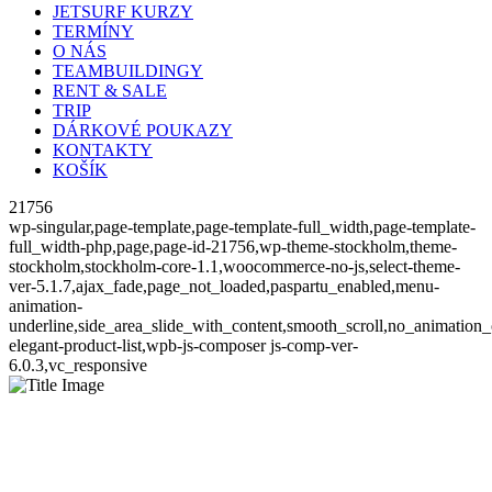
JETSURF KURZY
TERMÍNY
O NÁS
TEAMBUILDINGY
RENT & SALE
TRIP
DÁRKOVÉ POUKAZY
KONTAKTY
KOŠÍK
21756
wp-singular,page-template,page-template-full_width,page-template-
full_width-php,page,page-id-21756,wp-theme-stockholm,theme-
stockholm,stockholm-core-1.1,woocommerce-no-js,select-theme-
ver-5.1.7,ajax_fade,page_not_loaded,paspartu_enabled,menu-
animation-
underline,side_area_slide_with_content,smooth_scroll,no_animation
elegant-product-list,wpb-js-composer js-comp-ver-
6.0.3,vc_responsive